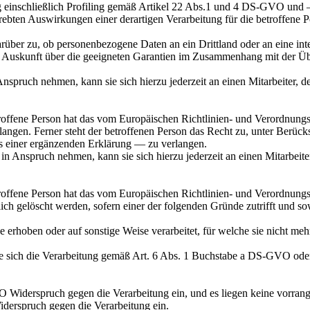
g einschließlich Profiling gemäß Artikel 22 Abs.1 und 4 DS-GVO und 
rebten Auswirkungen einer derartigen Verarbeitung für die betroffene 
rüber zu, ob personenbezogene Daten an ein Drittland oder an eine inter
u, Auskunft über die geeigneten Garantien im Zusammenhang mit der Übe
nspruch nehmen, kann sie sich hierzu jederzeit an einen Mitarbeiter, de
offene Person hat das vom Europäischen Richtlinien- und Verordnungs
langen. Ferner steht der betroffenen Person das Recht zu, unter Berüc
s einer ergänzenden Erklärung — zu verlangen.
in Anspruch nehmen, kann sie sich hierzu jederzeit an einen Mitarbeiter
roffene Person hat das vom Europäischen Richtlinien- und Verordnungs
h gelöscht werden, sofern einer der folgenden Gründe zutrifft und sowei
rhoben oder auf sonstige Weise verarbeitet, für welche sie nicht meh
die sich die Verarbeitung gemäß Art. 6 Abs. 1 Buchstabe a DS-GVO oder
Widerspruch gegen die Verarbeitung ein, und es liegen keine vorrangi
derspruch gegen die Verarbeitung ein.