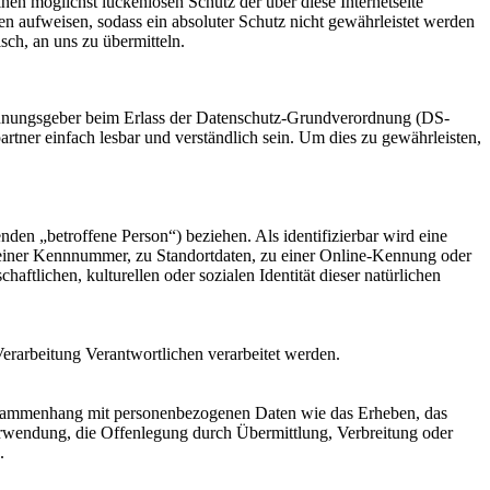
en möglichst lückenlosen Schutz der über diese Internetseite
n aufweisen, sodass ein absoluter Schutz nicht gewährleistet werden
sch, an uns zu übermitteln.
ordnungsgeber beim Erlass der Datenschutz-Grundverordnung (DS-
tner einfach lesbar und verständlich sein. Um dies zu gewährleisten,
enden „betroffene Person“) beziehen. Als identifizierbar wird eine
u einer Kennnummer, zu Standortdaten, zu einer Online-Kennung oder
tlichen, kulturellen oder sozialen Identität dieser natürlichen
 Verarbeitung Verantwortlichen verarbeitet werden.
 Zusammenhang mit personenbezogenen Daten wie das Erheben, das
erwendung, die Offenlegung durch Übermittlung, Verbreitung oder
.