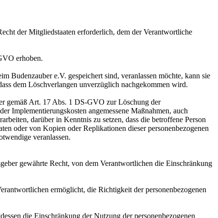
cht der Mitgliedstaaten erforderlich, dem der Verantwortliche
-GVO erhoben.
im Budenzauber e.V. gespeichert sind, veranlassen möchte, kann sie
ssen, dass dem Löschverlangen unverzüglich nachgekommen wird.
cher gemäß Art. 17 Abs. 1 DS-GVO zur Löschung der
und der Implementierungskosten angemessene Maßnahmen, auch
rbeiten, darüber in Kenntnis zu setzen, dass die betroffene Person
Daten oder von Kopien oder Replikationen dieser personenbezogenen
Notwendige veranlassen.
sgeber gewährte Recht, von dem Verantwortlichen die Einschränkung
Verantwortlichen ermöglicht, die Richtigkeit der personenbezogenen
attdessen die Einschränkung der Nutzung der personenbezogenen