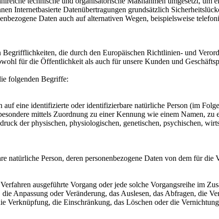
zahlreiche technische und organisatorische Maßnahmen umgesetzt, um ein
en Internetbasierte Datenübertragungen grundsätzlich Sicherheitslücke
nenbezogene Daten auch auf alternativen Wegen, beispielsweise telefoni
 Begrifflichkeiten, die durch den Europäischen Richtlinien- und Ver
l für die Öffentlichkeit als auch für unsere Kunden und Geschäftspar
ie folgenden Begriffe:
auf eine identifizierte oder identifizierbare natürliche Person (im Folg
 insbesondere mittels Zuordnung zu einer Kennung wie einem Namen, z
k der physischen, physiologischen, genetischen, psychischen, wirtschaf
ierbare natürliche Person, deren personenbezogene Daten von dem für die
rter Verfahren ausgeführte Vorgang oder jede solche Vorgangsreihe im
g, die Anpassung oder Veränderung, das Auslesen, das Abfragen, die V
 die Verknüpfung, die Einschränkung, das Löschen oder die Vernichtung