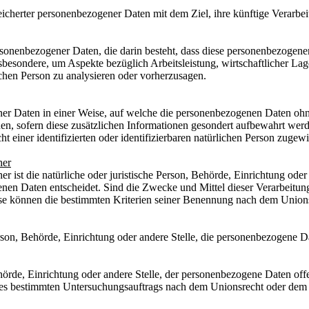
icherter personenbezogener Daten mit dem Ziel, ihre künftige Verarbe
 personenbezogener Daten, die darin besteht, dass diese personenbezog
sbesondere, um Aspekte bezüglich Arbeitsleistung, wirtschaftlicher Lage
ichen Person zu analysieren oder vorherzusagen.
er Daten in einer Weise, auf welche die personenbezogenen Daten ohn
en, sofern diese zusätzlichen Informationen gesondert aufbewahrt we
t einer identifizierten oder identifizierbaren natürlichen Person zuge
her
er ist die natürliche oder juristische Person, Behörde, Einrichtung oder
en Daten entscheidet. Sind die Zwecke und Mittel dieser Verarbeitung
se können die bestimmten Kriterien seiner Benennung nach dem Unions
Person, Behörde, Einrichtung oder andere Stelle, die personenbezogene D
Behörde, Einrichtung oder andere Stelle, der personenbezogene Daten of
ines bestimmten Untersuchungsauftrags nach dem Unionsrecht oder dem