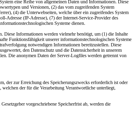
tes System eine Reihe von allgemeinen Daten und Informationen. Diese
rowsertypen und Versionen, (2) das vom zugreifenden System
ferrer), (4) die Unterwebseiten, welche über ein zugreifendes System
koll-Adresse (IP-Adresse), (7) der Internet-Service-Provider des
 informationstechnologischen Systeme dienen.
. Diese Informationen werden vielmehr benötigt, um (1) die Inhalte
uerhafte Funktionsfähigkeit unserer informationstechnologischen Systeme
Strafverfolgung notwendigen Informationen bereitzustellen. Diese
usgewertet, den Datenschutz und die Datensicherheit in unserem
ellen. Die anonymen Daten der Server-Logfiles werden getrennt von
um, der zur Erreichung des Speicherungszwecks erforderlich ist oder
welchen der für die Verarbeitung Verantwortliche unterliegt,
 Gesetzgeber vorgeschriebene Speicherfrist ab, werden die