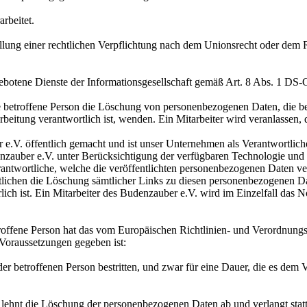
rbeitet.
ung einer rechtlichen Verpflichtung nach dem Unionsrecht oder dem Re
botene Dienste der Informationsgesellschaft gemäß Art. 8 Abs. 1 DS
ne betroffene Person die Löschung von personenbezogenen Daten, die be
Verarbeitung verantwortlich ist, wenden. Ein Mitarbeiter wird veranla
.V. öffentlich gemacht und ist unser Unternehmen als Verantwortli
udenzauber e.V. unter Berücksichtigung der verfügbaren Technologie 
antwortliche, welche die veröffentlichten personenbezogenen Daten vera
rtlichen die Löschung sämtlicher Links zu diesen personenbezogenen 
rlich ist. Ein Mitarbeiter des Budenzauber e.V. wird im Einzelfall das 
roffene Person hat das vom Europäischen Richtlinien- und Verordnung
 Voraussetzungen gegeben ist:
r betroffenen Person bestritten, und zwar für eine Dauer, die es dem 
on lehnt die Löschung der personenbezogenen Daten ab und verlangt st