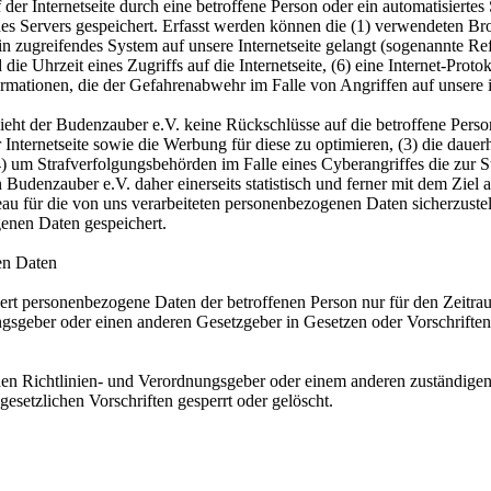
f der Internetseite durch eine betroffene Person oder ein automatisier
es Servers gespeichert. Erfasst werden können die (1) verwendeten B
ein zugreifendes System auf unsere Internetseite gelangt (sogenannte Re
die Uhrzeit eines Zugriffs auf die Internetseite, (6) eine Internet-Proto
ormationen, die der Gefahrenabwehr im Falle von Angriffen auf unsere
eht der Budenzauber e.V. keine Rückschlüsse auf die betroffene Person
erer Internetseite sowie die Werbung für diese zu optimieren, (3) die da
4) um Strafverfolgungsbehörden im Falle eines Cyberangriffes die zur 
denzauber e.V. daher einerseits statistisch und ferner mit dem Ziel a
eau für die von uns verarbeiteten personenbezogenen Daten sicherzust
enen Daten gespeichert.
en Daten
hert personenbezogene Daten der betroffenen Person nur für den Zeitra
gsgeber oder einen anderen Gesetzgeber in Gesetzen oder Vorschriften, 
hen Richtlinien- und Verordnungsgeber oder einem anderen zuständigen
setzlichen Vorschriften gesperrt oder gelöscht.